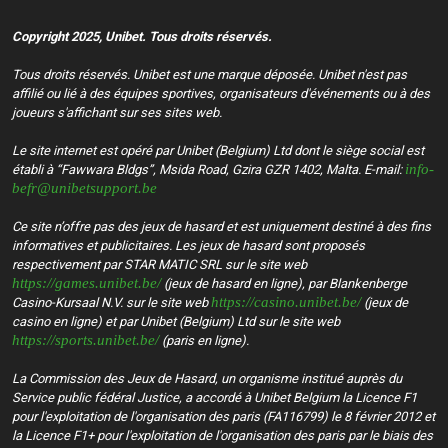
Copyright 2025, Unibet. Tous droits réservés.
Tous droits réservés. Unibet est une marque déposée. Unibet n'est pas
affilié ou lié à des équipes sportives, organisateurs d'événements ou à des
joueurs s'affichant sur ses sites web.
Le site internet est opéré par Unibet (Belgium) Ltd dont le siège social est
info-
établi à “Fawwara Bldgs”, Msida Road, Gzira GZR 1402, Malta. E-mail:
befr@unibetsupport.be
Ce site n’offre pas des jeux de hasard et est uniquement destiné à des fins
informatives et publicitaires. Les jeux de hasard sont proposés
respectivement par STAR MATIC SRL sur le site web
https://games.unibet.be/
(jeux de hasard en ligne), par Blankenberge
https://casino.unibet.be/
Casino-Kursaal N.V. sur le site web
(jeux de
casino en ligne) et par Unibet (Belgium) Ltd sur le site web
https://sports.unibet.be/
(paris en ligne).
La Commission des Jeux de Hasard, un organisme institué auprès du
Service public fédéral Justice, a accordé à Unibet Belgium la Licence F1
pour l'exploitation de l'organisation des paris (FA116799) le 8 février 2012 et
la Licence F1+ pour l'exploitation de l'organisation des paris par le biais des