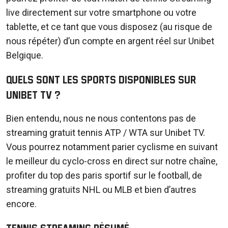
live directement sur votre smartphone ou votre
tablette, et ce tant que vous disposez (au risque de
nous répéter) d’un compte en argent réel sur Unibet
Belgique.
Quels sont les sports disponibles sur
Unibet TV ?
Bien entendu, nous ne nous contentons pas de
streaming gratuit tennis ATP / WTA sur Unibet TV.
Vous pourrez notamment parier cyclisme en suivant
le meilleur du cyclo-cross en direct sur notre chaîne,
profiter du top des paris sportif sur le football, de
streaming gratuits NHL ou MLB et bien d’autres
encore.