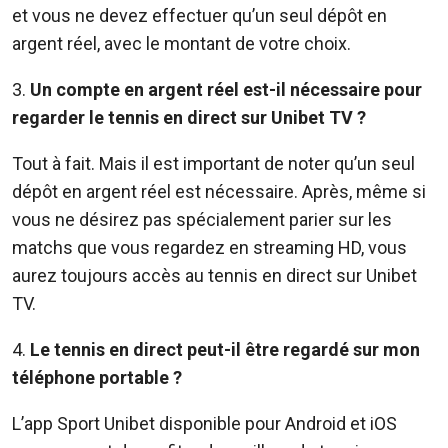
et vous ne devez effectuer qu’un seul dépôt en
argent réel, avec le montant de votre choix.
3.
Un compte en argent réel est-il nécessaire pour
regarder le tennis en direct sur Unibet TV ?
Tout à fait. Mais il est important de noter qu’un seul
dépôt en argent réel est nécessaire. Après, même si
vous ne désirez pas spécialement parier sur les
matchs que vous regardez en streaming HD, vous
aurez toujours accès au tennis en direct sur Unibet
TV.
4.
Le tennis en direct peut-il être regardé sur mon
téléphone portable ?
L’app Sport Unibet disponible pour Android et iOS